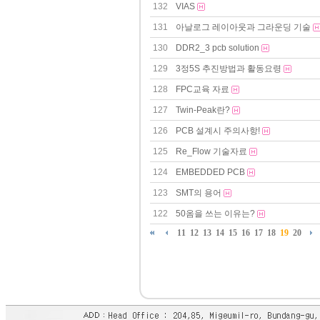
132
VIAS
131
아날로그 레이아웃과 그라운딩 기술
130
DDR2_3 pcb solution
129
3정5S 추진방법과 활동요령
128
FPC교육 자료
127
Twin-Peak란?
126
PCB 설계시 주의사항!
125
Re_Flow 기술자료
124
EMBEDDED PCB
123
SMT의 용어
122
50옴을 쓰는 이유는?
11
12
13
14
15
16
17
18
19
20