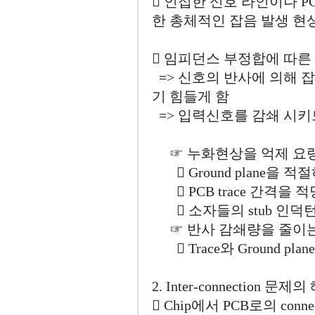
󰂛 인접한 신호 라인이나 P
한 총체적인 잡음 발생 현상
󰂜 임피던스 부정합에 따
=> 신호의 반사에 의해 
기 힘들게 함
=> 입력신호를 감쇄 시키
☞ 누화현상을 억제 요령
󰂛 Ground plane을 
󰂜 PCB trace 간격을 
󰂝 소자들의 stub 인덕
☞ 반사 감쇄량을 줄이는
󰂛 Trace와 Ground p
2. Inter-connection 문제
󰂛 Chip에서 PCB로의 connec