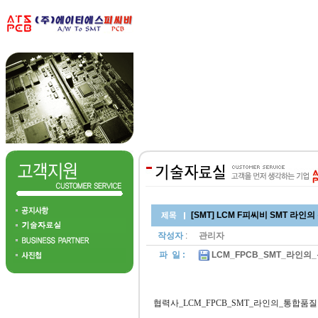
[SMT] LCM F피씨비 SMT 라인
작성자
:
관리자
파 일 :
LCM_FPCB_SMT_라인의_
협력사_LCM_FPCB_SMT_라인의_통합품