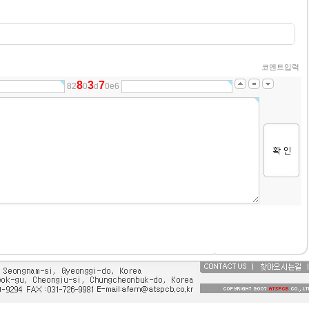
코멘트입력
8
3
7
82
0
d
0e6