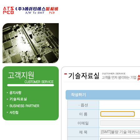
작성하기
· 옵션
이 름
이메일
제 목