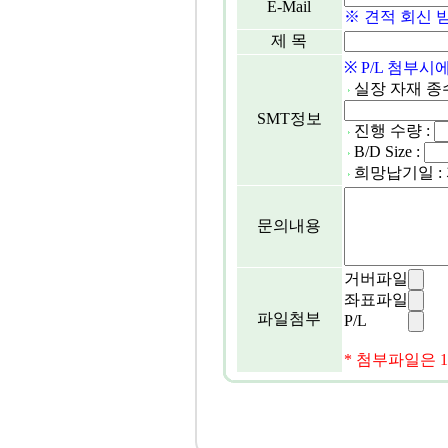
E-Mail
※ 견적 회신 
제 목
※ P/L 첨부
실장 자재 종수/
SMT정보
진행 수량 :
B/D Size :
희망납기일 
문의내용
거버파일
좌표파일
파일첨부
P/L
* 첨부파일은 